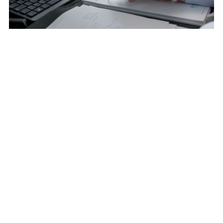
01
GESTIÓN DE PROYECTOS
Todos los aspectos de nuestro proceso de
investigación, diseño y producción se integran en una
infraestructura de gestión de proyectos completa.
Ofrecemos soluciones ágiles y flexibles que superan
las barreras horarias y lingüísticas.