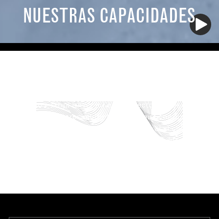
NUESTRAS CAPACIDADES
LA VENTAJA SAGE.
Nuestra experiencia en diseño, innovación de
productos, larga trayectoria en el sector y presencia
global son factores multiplicadores que combinamos
para ofrecer una experiencia excepcional al cliente. En
resumen: Sage puede actuar como proveedor
exclusivo para un proyecto completo de interiores de
automóviles.