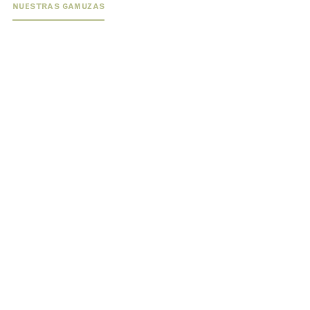
NUESTRAS GAMUZAS
03
SINTÉTICOS
Superficies alternativas al cuero que combinan alto