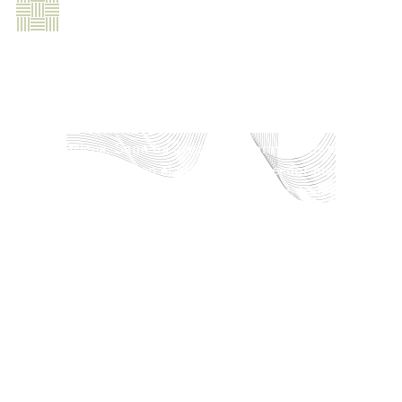
EL REFERENTE EN INTERIORES
AUTOMOTRICES.
Desde nuestros inicios como fabricante de tejidos
automotrices, Sage ha crecido de forma constante
hasta convertirse en el principal proveedor mundial
de tapicería para interiores de vehículos. Con un
amplio portafolio de materiales, satisfacemos las
necesidades de nuestros clientes en materia de
interiores de automóviles, ofreciendo una extensa
gama de soluciones que equilibran precio, diseño,
desempeño, funcionalidad y sostenibilidad. Descubra
cómo lo cotidiano puede convertirse en
extraordinario.